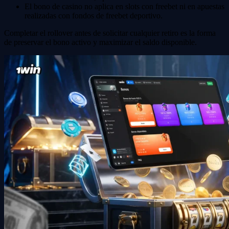
El bono de casino no aplica en slots con freebet ni en apuestas
realizadas con fondos de freebet deportivo.
Completar el rollover antes de solicitar cualquier retiro es la forma
de preservar el bono activo y maximizar el saldo disponible.