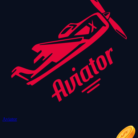
Aviator