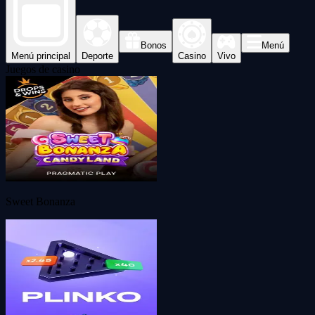
Bonos
Menú
Menú principal
Deporte
Casino
Vivo
Juegos de casino
Sweet Bonanza