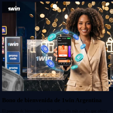
Bono de bienvenida de 1win Argentina
El paquete de bienvenida es la bonificación más amplia que ofrece