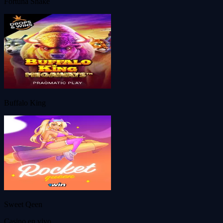
Fortuna Shake
Buffalo King
Sweet Qeen
Casino en vivo