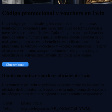
Código promocional y vouchers en 1win
Los códigos promocionales y los vouchers son herramientas de
bonificación adicionales que 1win distribuye de forma regular a
través de sus canales oficiales. Cada código es una combinación
única de letras y números que, al activarse, puede acreditar saldo
real, giros gratis o acceso a beneficios específicos dentro de la
plataforma. El término «voucher» y «código promocional» refieren
al mismo mecanismo, aunque los vouchers dirigidos a juegos
específicos se activan directamente dentro de esos juegos.
Obtener bono
Dónde encontrar vouchers oficiales de 1win
Los vouchers de 1win se publican exclusivamente en los canales
oficiales de la plataforma. Seguirlos es la única forma de acceder a
los códigos antes de que se agoten sus activaciones disponibles:
Canal
Enlace oficial
Telegram
https://telegram.me/+BgzKOeC7qiI1YWMy