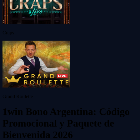
Craps
Grand Roulette
1win Bono Argentina: Código
Promocional y Paquete de
Bienvenida 2026