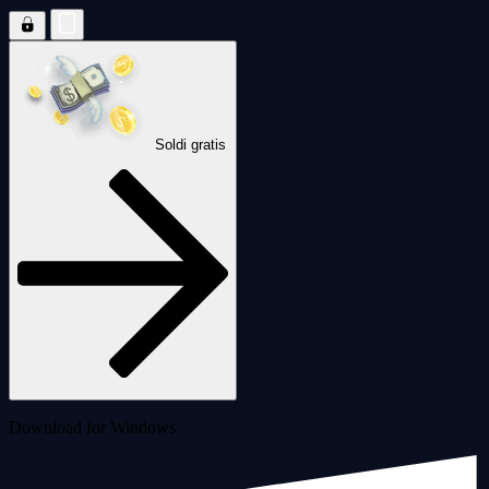
Skip
to
content
Soldi gratis
Download
for Windows