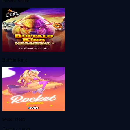
Fortuna Shake
Buffalo King
Sweet Qeen
Casino en vivo