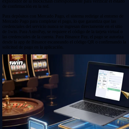
explorador de la blockchain correspondiente para verificar el estado
de confirmación en la red.
Para depósitos con Mercado Pago, el sistema redirige al entorno de
Mercado Pago para completar el pago, lo que garantiza que las
credenciales del servicio nunca se ingresan directamente en el sitio
de 1win. Para AstroPay, se requiere el código de la tarjeta virtual o
las credenciales de la cuenta. Para Binance Pay, el pago se autoriza
desde la app de Binance escaneando el código QR o confirmando la
solicitud de pago en la aplicación.