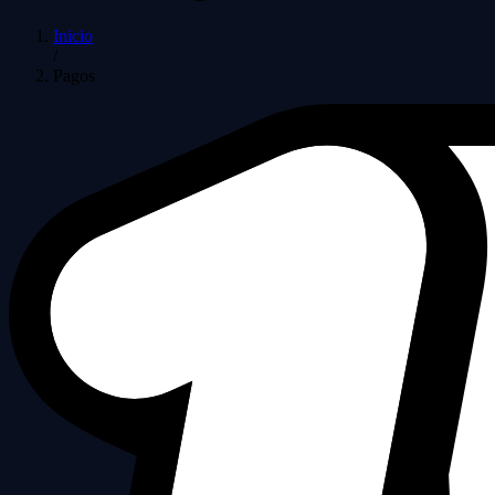
Inicio
/
Pagos