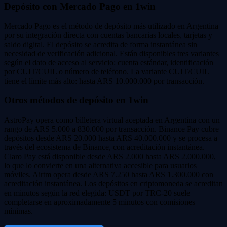
Depósito con Mercado Pago en 1win
Mercado Pago es el método de depósito más utilizado en Argentina
por su integración directa con cuentas bancarias locales, tarjetas y
saldo digital. El depósito se acredita de forma instantánea sin
necesidad de verificación adicional. Están disponibles tres variantes
según el dato de acceso al servicio: cuenta estándar, identificación
por CUIT/CUIL o número de teléfono. La variante CUIT/CUIL
tiene el límite más alto: hasta ARS 10.000.000 por transacción.
Otros métodos de depósito en 1win
AstroPay opera como billetera virtual aceptada en Argentina con un
rango de ARS 5.000 a 830.000 por transacción. Binance Pay cubre
depósitos desde ARS 20.000 hasta ARS 40.000.000 y se procesa a
través del ecosistema de Binance, con acreditación instantánea.
Claro Pay está disponible desde ARS 2.000 hasta ARS 2.000.000,
lo que lo convierte en una alternativa accesible para usuarios
móviles. Airtm opera desde ARS 7.250 hasta ARS 1.300.000 con
acreditación instantánea. Los depósitos en criptomoneda se acreditan
en minutos según la red elegida: USDT por TRC-20 suele
completarse en aproximadamente 5 minutos con comisiones
mínimas.