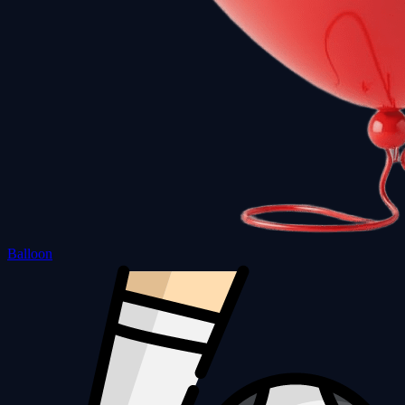
Balloon