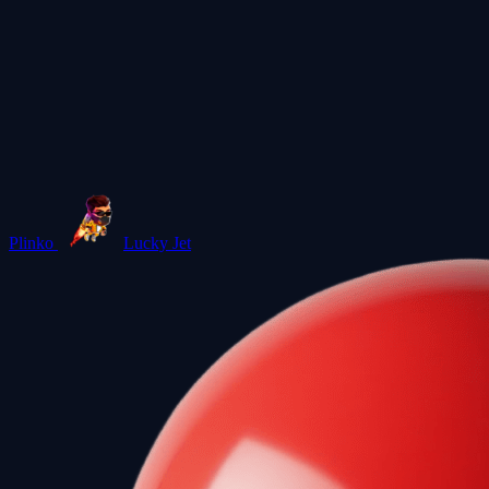
Plinko
Lucky Jet