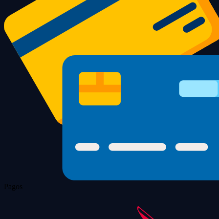
Pagos