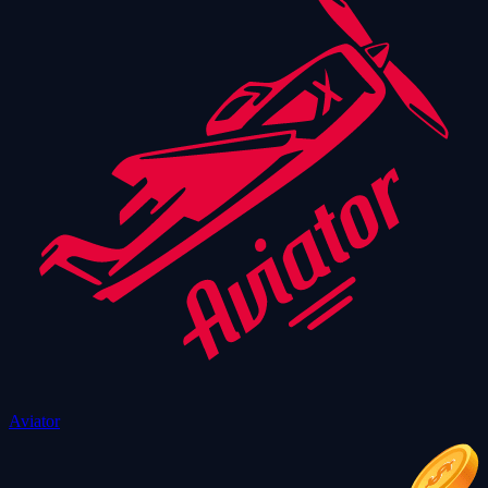
Aviator