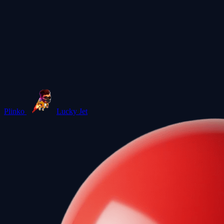
Plinko
Lucky Jet