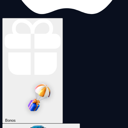
Bonos