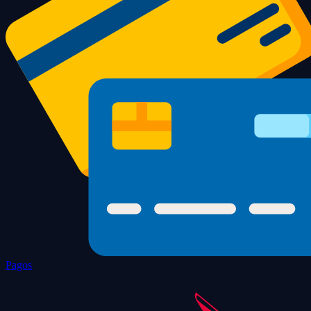
Pagos