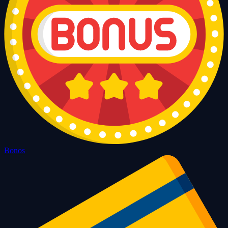
Bonos