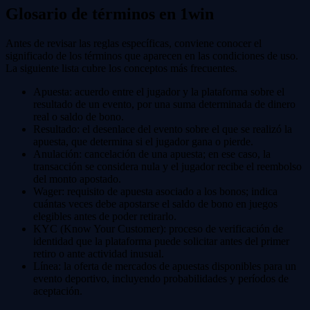
Glosario de términos en 1win
Antes de revisar las reglas específicas, conviene conocer el
significado de los términos que aparecen en las condiciones de uso.
La siguiente lista cubre los conceptos más frecuentes.
Apuesta: acuerdo entre el jugador y la plataforma sobre el
resultado de un evento, por una suma determinada de dinero
real o saldo de bono.
Resultado: el desenlace del evento sobre el que se realizó la
apuesta, que determina si el jugador gana o pierde.
Anulación: cancelación de una apuesta; en ese caso, la
transacción se considera nula y el jugador recibe el reembolso
del monto apostado.
Wager: requisito de apuesta asociado a los bonos; indica
cuántas veces debe apostarse el saldo de bono en juegos
elegibles antes de poder retirarlo.
KYC (Know Your Customer): proceso de verificación de
identidad que la plataforma puede solicitar antes del primer
retiro o ante actividad inusual.
Línea: la oferta de mercados de apuestas disponibles para un
evento deportivo, incluyendo probabilidades y períodos de
aceptación.