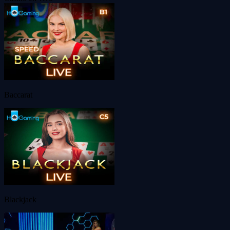
Baccarat
Blackjack