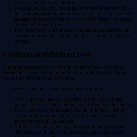
correspondientes se reembolsan.
Plazo de reclamación. Si el jugador considera que el cálculo
de sus ganancias contiene un error, dispone de 10 días desde
la detección para presentar la reclamación. Pasado ese plazo,
el resultado queda firme.
Error manifiesto. Ante un error evidente de la plataforma en
cuotas o liquidación, 1win puede ajustar o anular la apuesta
afectada.
Conducta prohibida en 1win
El incumplimiento de las normas de conducta puede derivar en
restricciones, suspensión temporal o cierre definitivo de la cuenta,
con posible pérdida de saldo y bonos.
Las siguientes acciones están expresamente prohibidas:
VPN y herramientas de ocultación de ubicación. Su uso
puede activar controles adicionales y restricciones de cuenta.
Bots y software automatizado. Queda prohibido el uso de
cualquier herramienta externa que automatice apuestas o
interacciones con la plataforma.
Software de terceros. Está prohibido cualquier programa
diseñado para obtener ventajas no previstas en las reglas.